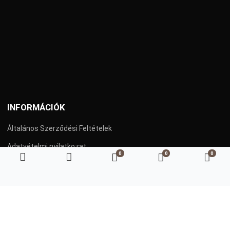
INFORMÁCIÓK
Általános Szerződési Feltételek
Adatvételmi nyilatkozat
0
0
0
Kedvenc termékeim
Összehasonlítás
Kosá
Szállítás