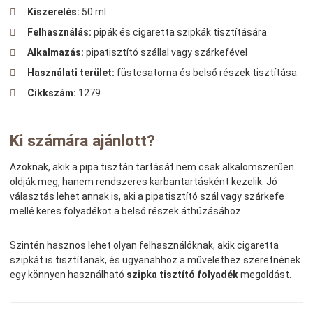
Kiszerelés:
50 ml
Felhasználás:
pipák és cigaretta szipkák tisztítására
Alkalmazás:
pipatisztító szállal vagy szárkefével
Használati terület:
füstcsatorna és belső részek tisztítása
Cikkszám:
1279
Ki számára ajánlott?
Azoknak, akik a pipa tisztán tartását nem csak alkalomszerűen
oldják meg, hanem rendszeres karbantartásként kezelik. Jó
választás lehet annak is, aki a pipatisztító szál vagy szárkefe
mellé keres folyadékot a belső részek áthúzásához.
Szintén hasznos lehet olyan felhasználóknak, akik cigaretta
szipkát is tisztítanak, és ugyanahhoz a művelethez szeretnének
egy könnyen használható
szipka tisztító folyadék
megoldást.