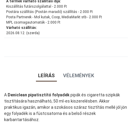
A termék várható szállítási díja:
Kiszállítás futárszolgálattal - 2.000 Ft
Postára szállítás (Postán maradó) szállítás - 2.000 Ft
Posta Partnerek - Mol kutak, Coop, MediaMarkt stb - 2.000 Ft
MPL csomagautomaták - 2.000 Ft
Várható szállítás:
2026.08.12. (szerda)
LEÍRÁS
VÉLEMÉNYEK
A
Deniclean pipatisztító folyadék
pipák és cigaretta szipkák
tisztítására használható, 50 ml-es kiszerelésben. Akkor
praktikus igazán, amikor a szokásos száraz tisztítás mellé jól jön
egy folyadék is a füstcsatorna és a belső részek
karbantartásához.