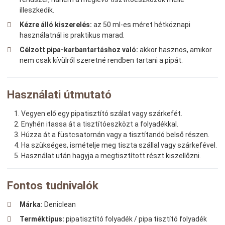
illeszkedik.
Kézre álló kiszerelés:
az 50 ml-es méret hétköznapi
használatnál is praktikus marad.
Célzott pipa-karbantartáshoz való:
akkor hasznos, amikor
nem csak kívülről szeretné rendben tartani a pipát.
Használati útmutató
Vegyen elő egy pipatisztító szálat vagy szárkefét.
Enyhén itassa át a tisztítóeszközt a folyadékkal.
Húzza át a füstcsatornán vagy a tisztítandó belső részen.
Ha szükséges, ismételje meg tiszta szállal vagy szárkefével.
Használat után hagyja a megtisztított részt kiszellőzni.
Fontos tudnivalók
Márka:
Deniclean
Terméktípus:
pipatisztító folyadék / pipa tisztító folyadék