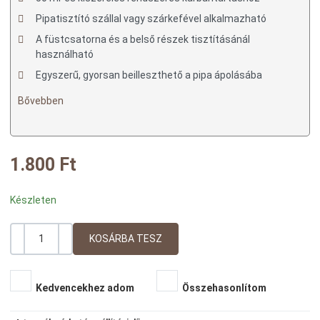
Pipatisztító szállal vagy szárkefével alkalmazható
A füstcsatorna és a belső részek tisztításánál
használható
Egyszerű, gyorsan beilleszthető a pipa ápolásába
Bővebben
1.800 Ft
Készleten
-
+
Mennyiség
Kedvencekhez adom
Összehasonlítom