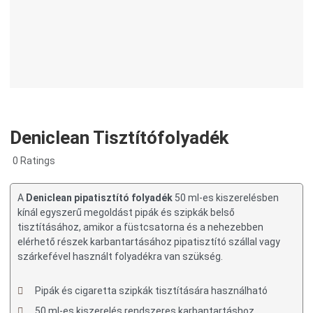
Deniclean Tisztítófolyadék
0 Ratings
A
Deniclean pipatisztító folyadék
50 ml-es kiszerelésben
kínál egyszerű megoldást pipák és szipkák belső
tisztításához, amikor a füstcsatorna és a nehezebben
elérhető részek karbantartásához pipatisztító szállal vagy
szárkefével használt folyadékra van szükség.
Pipák és cigaretta szipkák tisztítására használható
50 ml-es kiszerelés rendszeres karbantartáshoz