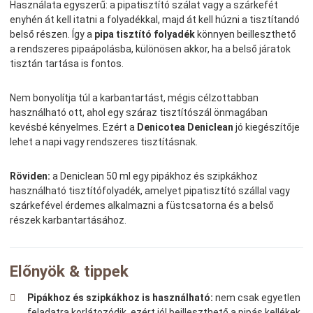
Használata egyszerű: a pipatisztító szálat vagy a szárkefét
enyhén át kell itatni a folyadékkal, majd át kell húzni a tisztítandó
belső részen. Így a
pipa tisztító folyadék
könnyen beilleszthető
a rendszeres pipaápolásba, különösen akkor, ha a belső járatok
tisztán tartása is fontos.
Nem bonyolítja túl a karbantartást, mégis célzottabban
használható ott, ahol egy száraz tisztítószál önmagában
kevésbé kényelmes. Ezért a
Denicotea Deniclean
jó kiegészítője
lehet a napi vagy rendszeres tisztításnak.
Röviden:
a Deniclean 50 ml egy pipákhoz és szipkákhoz
használható tisztítófolyadék, amelyet pipatisztító szállal vagy
szárkefével érdemes alkalmazni a füstcsatorna és a belső
részek karbantartásához.
Előnyök & tippek
Pipákhoz és szipkákhoz is használható:
nem csak egyetlen
feladatra korlátozódik, ezért jól beilleszthető a pipás kellékek