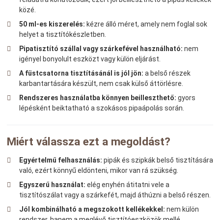
közé.
50 ml-es kiszerelés:
kézre álló méret, amely nem foglal sok
helyet a tisztítókészletben.
Pipatisztító szállal vagy szárkefével használható:
nem
igényel bonyolult eszközt vagy külön eljárást.
A füstcsatorna tisztításánál is jól jön:
a belső részek
karbantartására készült, nem csak külső áttörlésre.
Rendszeres használatba könnyen beilleszthető:
gyors
lépésként beiktatható a szokásos pipaápolás során.
Miért válassza ezt a megoldást?
Egyértelmű felhasználás:
pipák és szipkák belső tisztítására
való, ezért könnyű eldönteni, mikor van rá szükség.
Egyszerű használat:
elég enyhén átitatni vele a
tisztítószálat vagy a szárkefét, majd áthúzni a belső részen.
Jól kombinálható a megszokott kellékekkel:
nem külön
rendszer, hanem a meglévő tisztítóeszközök mellé