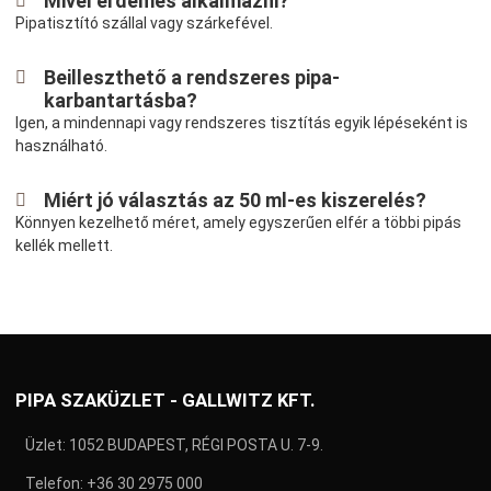
Mivel érdemes alkalmazni?
Pipatisztító szállal vagy szárkefével.
Beilleszthető a rendszeres pipa-
karbantartásba?
Igen, a mindennapi vagy rendszeres tisztítás egyik lépéseként is
használható.
Miért jó választás az 50 ml-es kiszerelés?
Könnyen kezelhető méret, amely egyszerűen elfér a többi pipás
kellék mellett.
PIPA SZAKÜZLET - GALLWITZ KFT.
Üzlet: 1052 BUDAPEST, RÉGI POSTA U. 7-9.
Telefon:
+36 30 2975 000