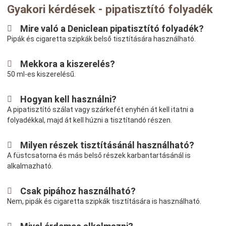
Gyakori kérdések - pipatisztító folyadék
Mire való a Deniclean pipatisztító folyadék?
Pipák és cigaretta szipkák belső tisztítására használható.
Mekkora a kiszerelés?
50 ml-es kiszerelésű.
Hogyan kell használni?
A pipatisztító szálat vagy szárkefét enyhén át kell itatni a
folyadékkal, majd át kell húzni a tisztítandó részen.
Milyen részek tisztításánál használható?
A füstcsatorna és más belső részek karbantartásánál is
alkalmazható.
Csak pipához használható?
Nem, pipák és cigaretta szipkák tisztítására is használható.