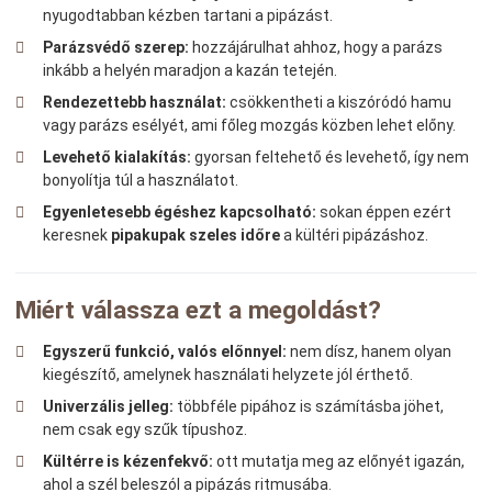
nyugodtabban kézben tartani a pipázást.
Parázsvédő szerep:
hozzájárulhat ahhoz, hogy a parázs
inkább a helyén maradjon a kazán tetején.
Rendezettebb használat:
csökkentheti a kiszóródó hamu
vagy parázs esélyét, ami főleg mozgás közben lehet előny.
Levehető kialakítás:
gyorsan feltehető és levehető, így nem
bonyolítja túl a használatot.
Egyenletesebb égéshez kapcsolható:
sokan éppen ezért
keresnek
pipakupak szeles időre
a kültéri pipázáshoz.
Miért válassza ezt a megoldást?
Egyszerű funkció, valós előnnyel:
nem dísz, hanem olyan
kiegészítő, amelynek használati helyzete jól érthető.
Univerzális jelleg:
többféle pipához is számításba jöhet,
nem csak egy szűk típushoz.
Kültérre is kézenfekvő:
ott mutatja meg az előnyét igazán,
ahol a szél beleszól a pipázás ritmusába.