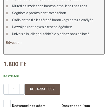
Kültéri és szelesebb használatnál lehet hasznos
Segíthet a parázs bent tartásában
Csökkentheti a kiszóródó hamu vagy parázs esélyét
Hozzájárulhat egyenletesebb égéshez
Univerzális jelleggel többféle pipához használható
Bővebben
1.800 Ft
Készleten
-
+
Mennyiség
Kedvencekhez adom
Összehasonlítom