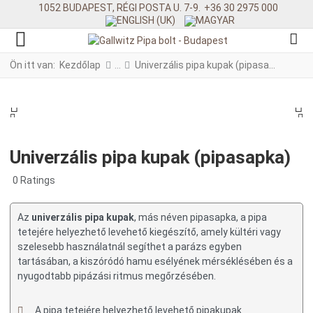
1052 BUDAPEST, RÉGI POSTA U. 7-9.
+36 30 2975 000
Ön itt van:
Kezdőlap
Univerzális pipa kupak (pipasapka)
PREV
N
PREV
NE
Univerzális pipa kupak (pipasapka)
0 Ratings
Az
univerzális pipa kupak
, más néven pipasapka, a pipa
tetejére helyezhető levehető kiegészítő, amely kültéri vagy
szelesebb használatnál segíthet a parázs egyben
tartásában, a kiszóródó hamu esélyének mérséklésében és a
nyugodtabb pipázási ritmus megőrzésében.
A pipa tetejére helyezhető levehető pipakupak