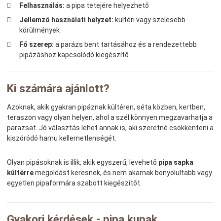
Felhasználás:
a pipa tetejére helyezhető
Jellemző használati helyzet:
kültéri vagy szelesebb
körülmények
Fő szerep:
a parázs bent tartásához és a rendezettebb
pipázáshoz kapcsolódó kiegészítő
Ki számára ajánlott?
Azoknak, akik gyakran pipáznak kültéren, séta közben, kertben,
teraszon vagy olyan helyen, ahol a szél könnyen megzavarhatja a
parazsat. Jó választás lehet annak is, aki szeretné csökkenteni a
kiszóródó hamu kellemetlenségét.
Olyan pipásoknak is illik, akik egyszerű, levehető
pipa sapka
kültérre
megoldást keresnek, és nem akarnak bonyolultabb vagy
egyetlen pipaformára szabott kiegészítőt.
Gyakori kérdések - pipa kupak