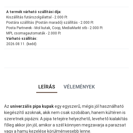
A termék várható szállítási díja:
Kiszállítás futárszolgálattal - 2.000 Ft
Postára szállítás (Postán maradó) szállítás - 2.000 Ft
Posta Partnerek - Mol kutak, Coop, MediaMarkt stb - 2.000 Ft
MPL csomagautomaták - 2.000 Ft
Várható szállítás:
2026.08.11. (kedd)
LEÍRÁS
VÉLEMÉNYEK
Az
univerzális pipa kupak
egy egyszerű, mégis jól használható
kiegészítő azoknak, akik nem csak szobában, hanem kültéren is
szeretnek pipázni. A pipa tetejére helyezhető, levehető kialakítás
főleg akkor jön jól, amikor a szél könnyen megzavarja a parazsat
vagy a hamu kezelése körülményesebb lenne.