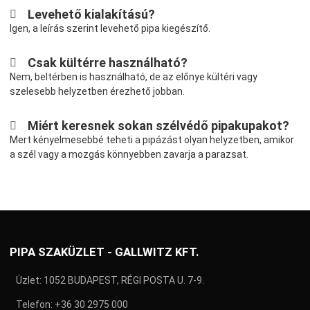
Levehető kialakítású?
Igen, a leírás szerint levehető pipa kiegészítő.
Csak kültérre használható?
Nem, beltérben is használható, de az előnye kültéri vagy
szelesebb helyzetben érezhető jobban.
Miért keresnek sokan szélvédő pipakupakot?
Mert kényelmesebbé teheti a pipázást olyan helyzetben, amikor
a szél vagy a mozgás könnyebben zavarja a parazsat.
PIPA SZAKÜZLET - GALLWITZ KFT.
Üzlet: 1052 BUDAPEST, RÉGI POSTA U. 7-9.
Telefon:
+36 30 2975 000