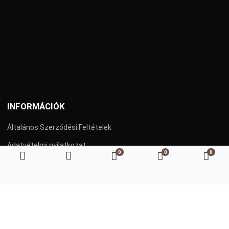
INFORMÁCIÓK
Általános Szerződési Feltételek
Adatvételmi nyilatkozat
0
0
0
Kedvenc termékeim
Összehasonlítás
Kosá
Szállítás