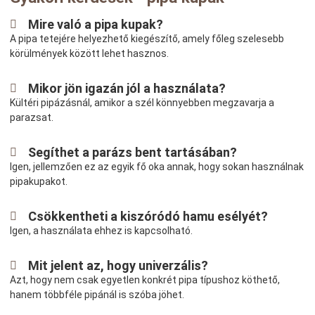
Mire való a pipa kupak?
A pipa tetejére helyezhető kiegészítő, amely főleg szelesebb
körülmények között lehet hasznos.
Mikor jön igazán jól a használata?
Kültéri pipázásnál, amikor a szél könnyebben megzavarja a
parazsat.
Segíthet a parázs bent tartásában?
Igen, jellemzően ez az egyik fő oka annak, hogy sokan használnak
pipakupakot.
Csökkentheti a kiszóródó hamu esélyét?
Igen, a használata ehhez is kapcsolható.
Mit jelent az, hogy univerzális?
Azt, hogy nem csak egyetlen konkrét pipa típushoz köthető,
hanem többféle pipánál is szóba jöhet.