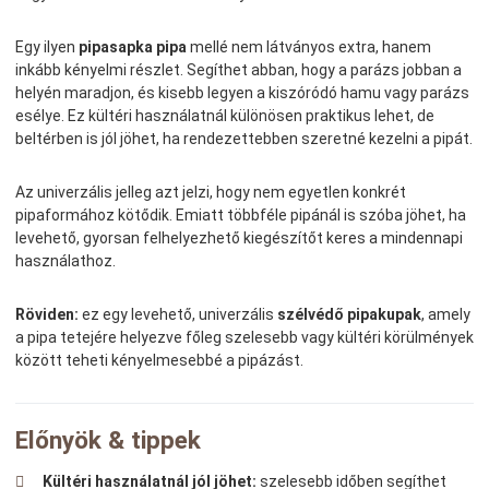
Egy ilyen
pipasapka pipa
mellé nem látványos extra, hanem
inkább kényelmi részlet. Segíthet abban, hogy a parázs jobban a
helyén maradjon, és kisebb legyen a kiszóródó hamu vagy parázs
esélye. Ez kültéri használatnál különösen praktikus lehet, de
beltérben is jól jöhet, ha rendezettebben szeretné kezelni a pipát.
Az univerzális jelleg azt jelzi, hogy nem egyetlen konkrét
pipaformához kötődik. Emiatt többféle pipánál is szóba jöhet, ha
levehető, gyorsan felhelyezhető kiegészítőt keres a mindennapi
használathoz.
Röviden:
ez egy levehető, univerzális
szélvédő pipakupak
, amely
a pipa tetejére helyezve főleg szelesebb vagy kültéri körülmények
között teheti kényelmesebbé a pipázást.
Előnyök & tippek
Kültéri használatnál jól jöhet:
szelesebb időben segíthet