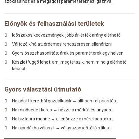
szokásaihoz és a megadott paraméterekhez igazítva.
Előnyök és felhasználási területek
Időszakos kedvezmények: jobb ár-érték arány elérhető
Változó kínálat: érdemes rendszeresen ellenőrizni
Gyors összehasonlítás: árak és paraméterek egy helyen
Készletfüggő lehet: ami megtetszik, nem mindig elérhető
később
Gyors választási útmutató
Ha adott keretből gazdálkodik → állítson fel prioritást
Ha minőséget keres → nézze a márkát és anyagot
Ha biztosra menne → ellenőrizze a méretadatokat
Ha ajándékba választ → válasszon időtálló stílust