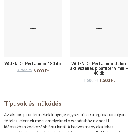
Kedvencekhez adom
K
Összehasonlítom
Ö
Gyors nézet
G
VAUEN Dr. Perl Junior 180 db.
VAUEN Dr. Perl Junior Jubox
aktívszenes pipafilter 9 mm –
6.700 Ft
6.000 Ft
40 db
1.600 Ft
1.500 Ft
Típusok és működés
Az akciós pipa termékek lényege egyszerű: a kategóriában olyan
tételek jelennek meg, amelyeknél a webáruház az adott
időszakban kedvezőbb árat kínál. A kedvezmény oka lehet