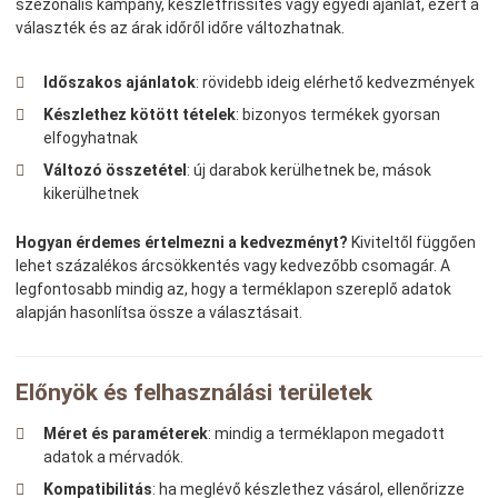
szezonális kampány, készletfrissítés vagy egyedi ajánlat, ezért a
választék és az árak időről időre változhatnak.
Időszakos ajánlatok
: rövidebb ideig elérhető kedvezmények
Készlethez kötött tételek
: bizonyos termékek gyorsan
elfogyhatnak
Változó összetétel
: új darabok kerülhetnek be, mások
kikerülhetnek
Hogyan érdemes értelmezni a kedvezményt?
Kiviteltől függően
lehet százalékos árcsökkentés vagy kedvezőbb csomagár. A
legfontosabb mindig az, hogy a terméklapon szereplő adatok
alapján hasonlítsa össze a választásait.
Előnyök és felhasználási területek
Méret és paraméterek
: mindig a terméklapon megadott
adatok a mérvadók.
Kompatibilitás
: ha meglévő készlethez vásárol, ellenőrizze