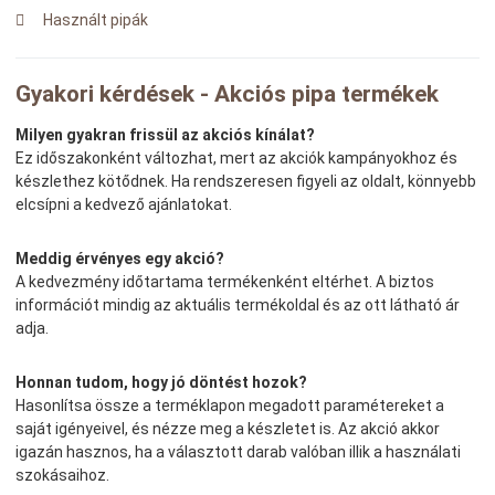
Használt pipák
Gyakori kérdések - Akciós pipa termékek
Milyen gyakran frissül az akciós kínálat?
Ez időszakonként változhat, mert az akciók kampányokhoz és
készlethez kötődnek. Ha rendszeresen figyeli az oldalt, könnyebb
elcsípni a kedvező ajánlatokat.
Meddig érvényes egy akció?
A kedvezmény időtartama termékenként eltérhet. A biztos
információt mindig az aktuális termékoldal és az ott látható ár
adja.
Honnan tudom, hogy jó döntést hozok?
Hasonlítsa össze a terméklapon megadott paramétereket a
saját igényeivel, és nézze meg a készletet is. Az akció akkor
igazán hasznos, ha a választott darab valóban illik a használati
szokásaihoz.