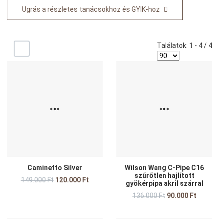
Ugrás a részletes tanácsokhoz és GYIK-hoz
Találatok: 1 - 4 / 4
-/+
Kedvencekhez adom
K
Összehasonlítom
Ö
Gyors nézet
G
Caminetto Silver
Wilson Wang C-Pipe C16
szűrőtlen hajlított
149.000 Ft
120.000 Ft
gyökérpipa akril szárral
136.000 Ft
90.000 Ft