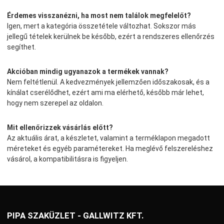
Érdemes visszanézni, ha most nem találok megfelelőt?
Igen, mert a kategória összetétele változhat. Sokszor más
jellegű tételek kerülnek be később, ezért a rendszeres ellenőrzés
segíthet.
Akcióban mindig ugyanazok a termékek vannak?
Nem feltétlenül. A kedvezmények jellemzően időszakosak, és a
kínálat cserélődhet, ezért ami ma elérhető, később már lehet,
hogy nem szerepel az oldalon.
Mit ellenőrizzek vásárlás előtt?
Az aktuális árat, a készletet, valamint a terméklapon megadott
méreteket és egyéb paramétereket. Ha meglévő felszereléshez
vásárol, a kompatibilitásra is figyeljen.
PIPA SZAKÜZLET - GALLWITZ KFT.