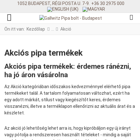
1052 BUDAPEST, RÉGI POSTA U. 7-9.
+36 30 2975 000
Ön itt van:
Kezdőlap
Akció
Akciós pipa termékek
Akciós pipa termékek: érdemes ránézni,
ha jó áron vásárolna
Az Akció kategóriában időszakos kedvezménnyel elérhető pipa
termékeket talál. A tartalom folyamatosan változhat, ezért ha
egy adott márkát, stílust vagy kiegészítőt keres, érdemes
visszanézni, illetve a terméklapon ellenőrizni az aktuális árat és a
készletet.
Az akció jó lehetőség lehet arra is, hogy kipróbáljon egy új irányt
vagy pótolja a rendszeresen használt tételeket - mindig a saját