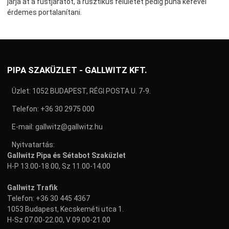
járja át a füstjáratot, a rusztikus felületet pedig puha kefével
érdemes portalanítani.
PIPA SZAKÜZLET - GALLWITZ KFT.
Üzlet: 1052 BUDAPEST, RÉGI POSTA U. 7-9.
Telefon:
+36 30 2975 000
E-mail:
gallwitz@gallwitz.hu
Nyitvatartás:
Gallwitz Pipa és Sétabot Szaküzlet
H-P 13.00-18.00, Sz 11.00-14.00
Gallwitz Trafik
Telefon:
+36 30 445 4367
1053 Budapest, Kecskeméti utca 1.
H-Sz 07.00-22.00, V 09.00-21.00