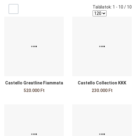
Találatok: 1 - 10 / 10
-/+
Kedvencekhez adom
K
Összehasonlítom
Ö
Gyors nézet
G
Castello Greatline Fiammata
Castello Collection KKK
520.000 Ft
230.000 Ft
Kedvencekhez adom
K
Összehasonlítom
Ö