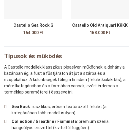
Castello Sea Rock G
Castello Old Antiquari KKKK
164.000 Ft
158.000 Ft
Típusok és működés
A Castello modellek klasszikus pipaelven működnek: a dohány a
kazánban ég, a füst a füstjáraton át jut a szárba és a
szopókához. A különbségek főleg a finisben (felületkialakítás), a
méretkategóriában és a formában vannak, ezért érdemes a
terméklap paramétereit összevetni.
Sea Rock
: rusztikus, erősen textúrázott felület (a
kategóriában több modell is ilyen)
Collection / Greatline / Fiammata
: prémium széria,
hangsúlyos erezettel (kiviteltől függően)