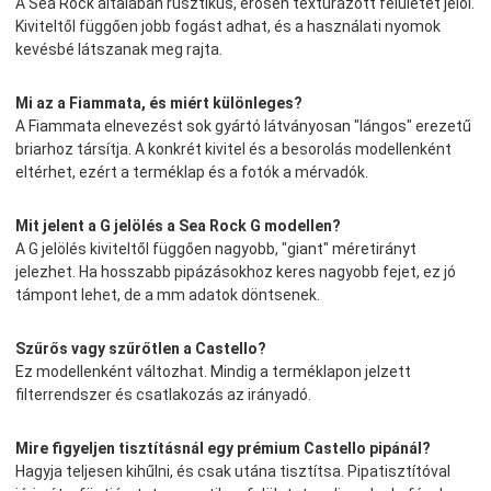
A Sea Rock általában rusztikus, erősen textúrázott felületet jelöl.
Kiviteltől függően jobb fogást adhat, és a használati nyomok
kevésbé látszanak meg rajta.
Mi az a Fiammata, és miért különleges?
A Fiammata elnevezést sok gyártó látványosan "lángos" erezetű
briarhoz társítja. A konkrét kivitel és a besorolás modellenként
eltérhet, ezért a terméklap és a fotók a mérvadók.
Mit jelent a G jelölés a Sea Rock G modellen?
A G jelölés kiviteltől függően nagyobb, "giant" méretirányt
jelezhet. Ha hosszabb pipázásokhoz keres nagyobb fejet, ez jó
támpont lehet, de a mm adatok döntsenek.
Szűrős vagy szűrőtlen a Castello?
Ez modellenként változhat. Mindig a terméklapon jelzett
filterrendszer és csatlakozás az irányadó.
Mire figyeljen tisztításnál egy prémium Castello pipánál?
Hagyja teljesen kihűlni, és csak utána tisztítsa. Pipatisztítóval