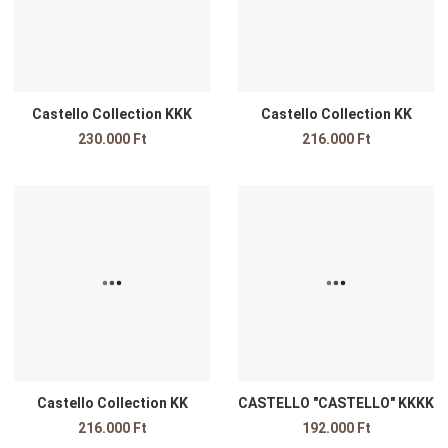
Gyors nézet
G
Castello Collection KKK
Castello Collection KK
230.000 Ft
216.000 Ft
Kedvencekhez adom
K
Összehasonlítom
Ö
Gyors nézet
G
Castello Collection KK
CASTELLO "CASTELLO" KKKK
216.000 Ft
192.000 Ft