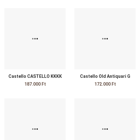
Kedvencekhez adom
K
Összehasonlítom
Ö
Gyors nézet
G
Castello CASTELLO KKKK
Castello Old Antiquari G
187.000 Ft
172.000 Ft
Kedvencekhez adom
K
Összehasonlítom
Ö
Gyors nézet
G