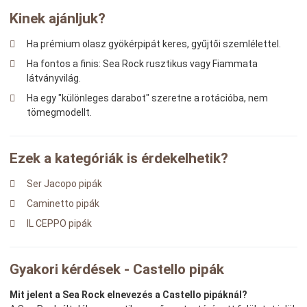
Kinek ajánljuk?
Ha prémium olasz gyökérpipát keres, gyűjtői szemlélettel.
Ha fontos a finis: Sea Rock rusztikus vagy Fiammata
látványvilág.
Ha egy "különleges darabot" szeretne a rotációba, nem
tömegmodellt.
Ezek a kategóriák is érdekelhetik?
Ser Jacopo pipák
Caminetto pipák
IL CEPPO pipák
Gyakori kérdések - Castello pipák
Mit jelent a Sea Rock elnevezés a Castello pipáknál?