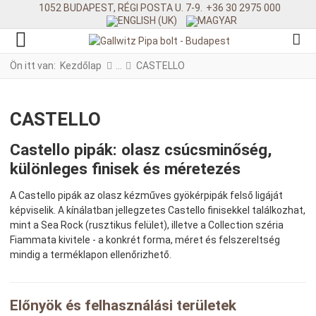
1052 BUDAPEST, RÉGI POSTA U. 7-9.
+36 30 2975 000
Ön itt van:
Kezdőlap
CASTELLO
CASTELLO
Castello pipák: olasz csúcsminőség,
különleges finisek és méretezés
A Castello pipák az olasz kézműves gyökérpipák felső ligáját
képviselik. A kínálatban jellegzetes Castello finisekkel találkozhat,
mint a Sea Rock (rusztikus felület), illetve a Collection széria
Fiammata kivitele - a konkrét forma, méret és felszereltség
mindig a terméklapon ellenőrizhető.
Előnyök és felhasználási területek