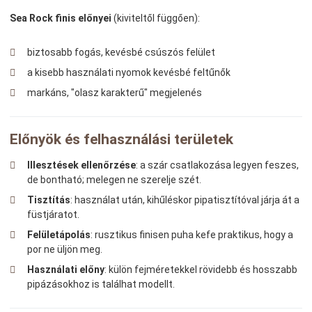
Sea Rock finis előnyei
(kiviteltől függően):
biztosabb fogás, kevésbé csúszós felület
a kisebb használati nyomok kevésbé feltűnők
markáns, "olasz karakterű" megjelenés
Előnyök és felhasználási területek
Illesztések ellenőrzése
: a szár csatlakozása legyen feszes,
de bontható; melegen ne szerelje szét.
Tisztítás
: használat után, kihűléskor pipatisztítóval járja át a
füstjáratot.
Felületápolás
: rusztikus finisen puha kefe praktikus, hogy a
por ne üljön meg.
Használati előny
: külön fejméretekkel rövidebb és hosszabb
pipázásokhoz is találhat modellt.