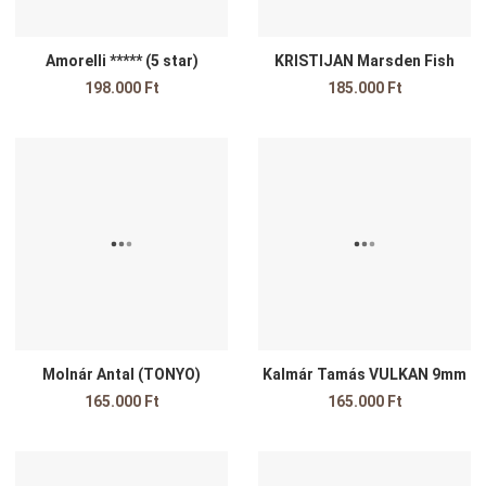
Amorelli ***** (5 star)
KRISTIJAN Marsden Fish
198.000 Ft
185.000 Ft
Kedvencekhez adom
K
Összehasonlítom
Ö
Gyors nézet
G
Molnár Antal (TONYO)
Kalmár Tamás VULKAN 9mm
165.000 Ft
165.000 Ft
Kedvencekhez adom
K