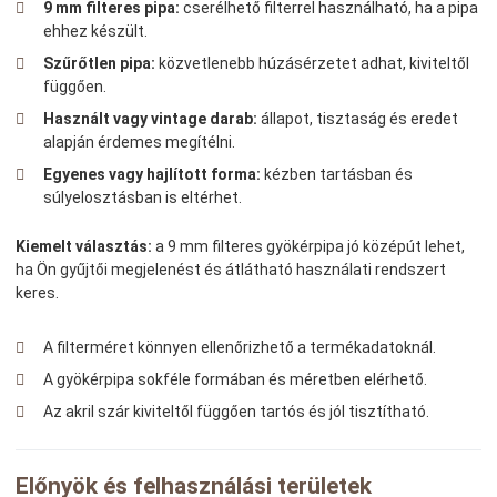
9 mm filteres pipa:
cserélhető filterrel használható, ha a pipa
ehhez készült.
Szűrőtlen pipa:
közvetlenebb húzásérzetet adhat, kiviteltől
függően.
Használt vagy vintage darab:
állapot, tisztaság és eredet
alapján érdemes megítélni.
Egyenes vagy hajlított forma:
kézben tartásban és
súlyelosztásban is eltérhet.
Kiemelt választás:
a 9 mm filteres gyökérpipa jó középút lehet,
ha Ön gyűjtői megjelenést és átlátható használati rendszert
keres.
A filterméret könnyen ellenőrizhető a termékadatoknál.
A gyökérpipa sokféle formában és méretben elérhető.
Az akril szár kiviteltől függően tartós és jól tisztítható.
Előnyök és felhasználási területek