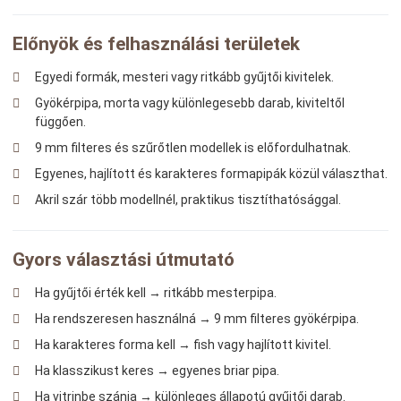
Előnyök és felhasználási területek
Egyedi formák, mesteri vagy ritkább gyűjtői kivitelek.
Gyökérpipa, morta vagy különlegesebb darab, kiviteltől
függően.
9 mm filteres és szűrőtlen modellek is előfordulhatnak.
Egyenes, hajlított és karakteres formapipák közül választhat.
Akril szár több modellnél, praktikus tisztíthatósággal.
Gyors választási útmutató
Ha gyűjtői érték kell → ritkább mesterpipa.
Ha rendszeresen használná → 9 mm filteres gyökérpipa.
Ha karakteres forma kell → fish vagy hajlított kivitel.
Ha klasszikust keres → egyenes briar pipa.
Ha vitrinbe szánja → különleges állapotú gyűjtői darab.