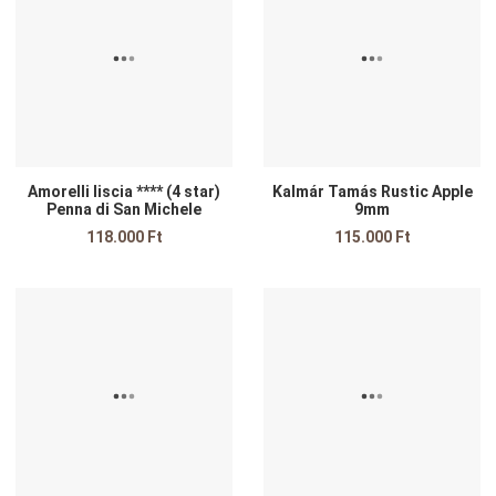
Összehasonlítom
Ö
Gyors nézet
G
Amorelli liscia **** (4 star)
Kalmár Tamás Rustic Apple
Penna di San Michele
9mm
118.000 Ft
115.000 Ft
Kedvencekhez adom
K
Összehasonlítom
Ö
Gyors nézet
G