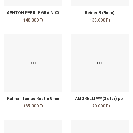
ASHTON PEBBLE GRAIN XX
Reiner B (9mm)
148.000 Ft
135.000 Ft
Kedvencekhez adom
K
Összehasonlítom
Ö
Gyors nézet
G
Kalmár Tamás Rustic 9mm
AMORELLI *** (3 star) pot
135.000 Ft
120.000 Ft
Kedvencekhez adom
K