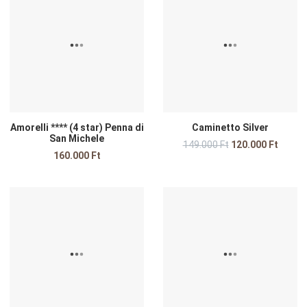
Összehasonlítom
Ö
Gyors nézet
G
Amorelli **** (4 star) Penna di
Caminetto Silver
San Michele
149.000 Ft
120.000 Ft
160.000 Ft
Kedvencekhez adom
K
Összehasonlítom
Ö
Gyors nézet
G