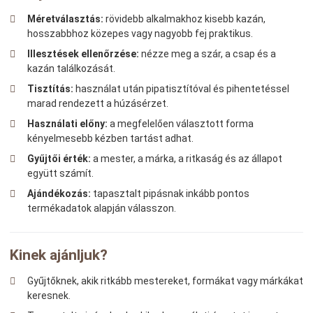
Méretválasztás:
rövidebb alkalmakhoz kisebb kazán,
hosszabbhoz közepes vagy nagyobb fej praktikus.
Illesztések ellenőrzése:
nézze meg a szár, a csap és a
kazán találkozását.
Tisztítás:
használat után pipatisztítóval és pihentetéssel
marad rendezett a húzásérzet.
Használati előny:
a megfelelően választott forma
kényelmesebb kézben tartást adhat.
Gyűjtői érték:
a mester, a márka, a ritkaság és az állapot
együtt számít.
Ajándékozás:
tapasztalt pipásnak inkább pontos
termékadatok alapján válasszon.
Kinek ajánljuk?
Gyűjtőknek, akik ritkább mestereket, formákat vagy márkákat
keresnek.