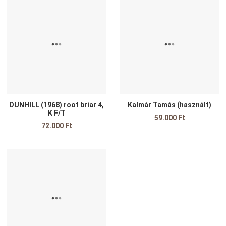
Kedvencekhez adom
K
Összehasonlítom
Ö
Gyors nézet
G
DUNHILL (1968) root briar 4,
Kalmár Tamás (használt)
K F/T
59.000 Ft
72.000 Ft
Kedvencekhez adom
Összehasonlítom
Gyors nézet