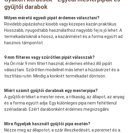
gyűjtői darabok
Milyen méretű egyedi pipát érdemes választani?
Rövidebb pipázáshoz kisebb vagy közepes kazán praktikus.
Hosszabb, nyugodtabb használathoz nagyobb fej is jó lehet. A
termékadatoknál a hossz, a kazánméret és a forma együtt ad
hasznos támpontot.
9 mm filteres vagy szűrőtlen pipát válasszak?
Ha Ön már 9 mm filtert használ, érdemes ehhez illő pipát
választani. Szűrőtlen modellnél más lehet a húzásérzet és a
tisztítási rutin. Mindig a konkrét termékadat döntsön.
Miért számít gyűjtői darabnak egy mesterpipa?
A gyűjtői értéket a mester neve, a ritkaság, az állapot, az anyag
és a forma együtt adja. Egy különleges pipa nem feltétlenül
szériadarab. Ezért darabonként érdemes megvizsgálni.
Mire figyeljek használt gyűjtői pipa esetén?
Nézze meg az állapotot, a szár illeszkedését, a peremet és a