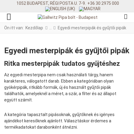
1052 BUDAPEST, RÉGI POSTA U. 7-9.
+36 30 2975 000
Ön itt van:
Kezdőlap
Egyedi mesterpipák és gyűjtői pipák
Egyedi mesterpipák és gyűjtői pipák
Ritka mesterpipák tudatos gyűjtéshez
Az egyedi mesterpipa nem csak használati tárgy, hanem
karakteres, válogatott darab. Ebben a kategóriában olyan
gyökérpipák, ritkább formák, új és használt gyűjtői pipák
találhatók, amelyeknél a méret, a szár, a filter és az állapot
együtt számít.
A kategória tapasztalt pipásoknak, gyűjtőknek és igényes
ajándékot keresőknek ajánlott. Választáskor érdemes a
termékadatokat darabonként átnézni.