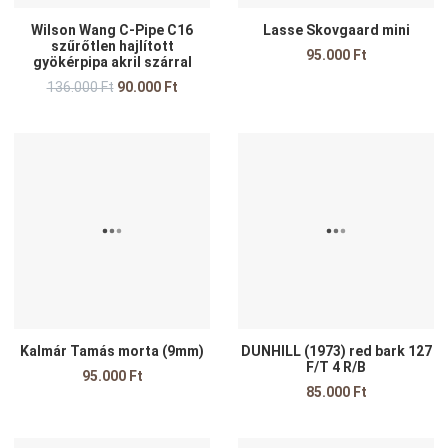
Wilson Wang C-Pipe C16
Lasse Skovgaard mini
szűrőtlen hajlított
95.000 Ft
gyökérpipa akril szárral
136.000 Ft
90.000 Ft
Kedvencekhez adom
K
Összehasonlítom
Ö
Gyors nézet
G
Kalmár Tamás morta (9mm)
DUNHILL (1973) red bark 127
F/T 4 R/B
95.000 Ft
85.000 Ft