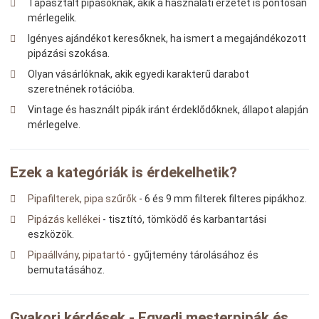
Tapasztalt pipásoknak, akik a használati érzetet is pontosan
mérlegelik.
Igényes ajándékot keresőknek, ha ismert a megajándékozott
pipázási szokása.
Olyan vásárlóknak, akik egyedi karakterű darabot
szeretnének rotációba.
Vintage és használt pipák iránt érdeklődőknek, állapot alapján
mérlegelve.
Ezek a kategóriák is érdekelhetik?
Pipafilterek, pipa szűrők
- 6 és 9 mm filterek filteres pipákhoz.
Pipázás kellékei
- tisztító, tömködő és karbantartási
eszközök.
Pipaállvány, pipatartó
- gyűjtemény tárolásához és
bemutatásához.
Gyakori kérdések - Egyedi mesterpipák és