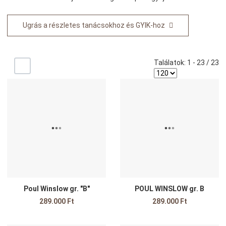
Ugrás a részletes tanácsokhoz és GYIK-hoz
Találatok: 1 - 23 / 23
-/+
Kedvencekhez adom
K
Összehasonlítom
Ö
Gyors nézet
G
Poul Winslow gr. "B"
POUL WINSLOW gr. B
289.000 Ft
289.000 Ft