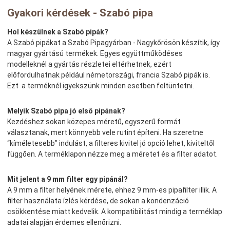
Gyakori kérdések - Szabó pipa
Hol készülnek a Szabó pipák?
A Szabó pipákat a Szabó Pipagyárban - Nagykőrösön készítik, így
magyar gyártású termékek. Egyes együttműködéses
modelleknél a gyártás részletei eltérhetnek, ezért
előfordulhatnak például németországi, francia Szabó pipák is.
Ezt a terméknél igyekszünk minden esetben feltüntetni.
Melyik Szabó pipa jó első pipának?
Kezdéshez sokan közepes méretű, egyszerű formát
választanak, mert könnyebb vele rutint építeni. Ha szeretne
“kíméletesebb” indulást, a filteres kivitel jó opció lehet, kiviteltől
függően. A terméklapon nézze meg a méretet és a filter adatot.
Mit jelent a 9 mm filter egy pipánál?
A 9 mm a filter helyének mérete, ehhez 9 mm-es pipafilter illik. A
filter használata ízlés kérdése, de sokan a kondenzáció
csökkentése miatt kedvelik. A kompatibilitást mindig a terméklap
adatai alapján érdemes ellenőrizni.