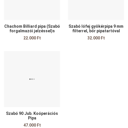
Chachom Billiard pipa (Szabó
Szabó lófej gyökérpipa 9 mm
forgalmazói jelzéssel)s
filterrel, bőr pipatartóval
22.000 Ft
32.000 Ft
Kedvencekhez adom
Összehasonlítom
Gyors nézet
Szabó 90 Jub. Koóperációs
Pipa
47.000 Ft