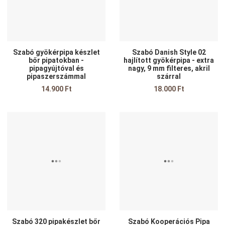
Gyors nézet
G
Szabó gyökérpipa készlet
Szabó Danish Style 02
bőr pipatokban -
hajlított gyökérpipa - extra
pipagyújtóval és
nagy, 9 mm filteres, akril
pipaszerszámmal
szárral
14.900 Ft
18.000 Ft
Kedvencekhez adom
K
Összehasonlítom
Ö
Gyors nézet
G
Szabó 320 pipakészlet bőr
Szabó Kooperációs Pipa