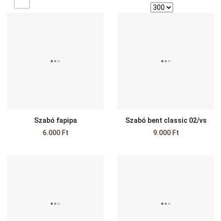
Kedvencekhez adom
K
Összehasonlítom
Ö
Gyors nézet
G
Szabó fapipa
Szabó bent classic 02/vs
6.000 Ft
9.000 Ft
Kedvencekhez adom
K
Összehasonlítom
Ö
Gyors nézet
G