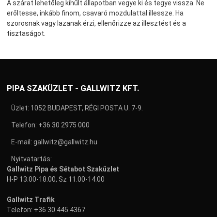
A szárat lehetőleg kihűlt állapotban vegye ki és tegye vissza. Ne
erőltesse, inkább finom, csavaró mozdulattal illessze. Ha
szorosnak vagy lazanak érzi, ellenőrizze az illesztést és a
tisztaságot.
PIPA SZAKÜZLET - GALLWITZ KFT.
Üzlet: 1052 BUDAPEST, RÉGI POSTA U. 7-9.
Telefon:
+36 30 2975 000
E-mail:
gallwitz@gallwitz.hu
Nyitvatartás:
Gallwitz Pipa és Sétabot Szaküzlet
H-P 13.00-18.00, Sz 11.00-14.00
Gallwitz Trafik
Telefon:
+36 30 445 4367