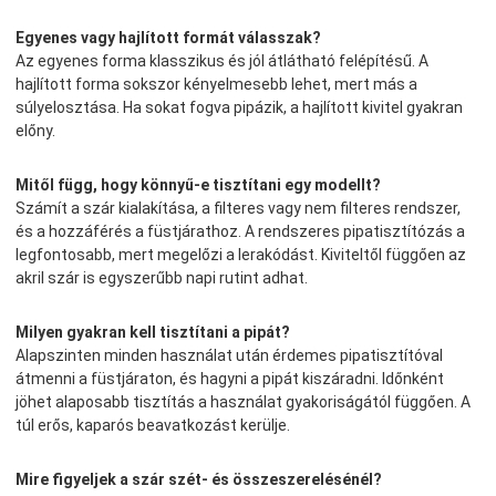
Egyenes vagy hajlított formát válasszak?
Az egyenes forma klasszikus és jól átlátható felépítésű. A
hajlított forma sokszor kényelmesebb lehet, mert más a
súlyelosztása. Ha sokat fogva pipázik, a hajlított kivitel gyakran
előny.
Mitől függ, hogy könnyű-e tisztítani egy modellt?
Számít a szár kialakítása, a filteres vagy nem filteres rendszer,
és a hozzáférés a füstjárathoz. A rendszeres pipatisztítózás a
legfontosabb, mert megelőzi a lerakódást. Kiviteltől függően az
akril szár is egyszerűbb napi rutint adhat.
Milyen gyakran kell tisztítani a pipát?
Alapszinten minden használat után érdemes pipatisztítóval
átmenni a füstjáraton, és hagyni a pipát kiszáradni. Időnként
jöhet alaposabb tisztítás a használat gyakoriságától függően. A
túl erős, kaparós beavatkozást kerülje.
Mire figyeljek a szár szét- és összeszerelésénél?