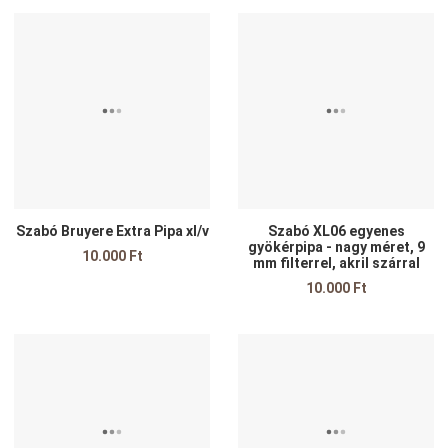
Kedvencekhez adom
K
Összehasonlítom
Ö
Gyors nézet
G
Szabó Bruyere Extra Pipa xl/v
Szabó XL06 egyenes
gyökérpipa - nagy méret, 9
10.000 Ft
mm filterrel, akril szárral
10.000 Ft
Kedvencekhez adom
K
Összehasonlítom
Ö