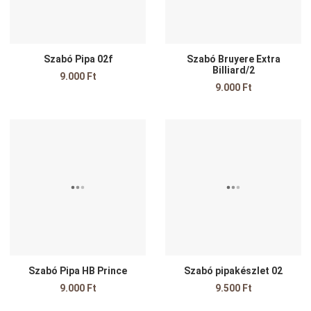
Szabó Pipa 02f
Szabó Bruyere Extra
Billiard/2
9.000 Ft
9.000 Ft
Kedvencekhez adom
K
Összehasonlítom
Ö
Gyors nézet
G
Szabó Pipa HB Prince
Szabó pipakészlet 02
9.000 Ft
9.500 Ft