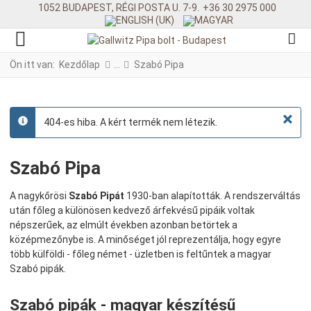
1052 BUDAPEST, RÉGI POSTA U. 7-9.
+36 30 2975 000
Ön itt van:
Kezdőlap
Szabó Pipa
×
404-es hiba. A kért termék nem létezik.
info
Szabó Pipa
A nagykőrösi
Szabó Pipát
1930-ban alapították. A rendszerváltás
után főleg a különösen kedvező árfekvésű pipáik voltak
népszerűek, az elmúlt években azonban betörtek a
középmezőnybe is. A minőséget jól reprezentálja, hogy egyre
több külföldi - főleg német - üzletben is feltűntek a magyar
Szabó pipák.
Szabó pipák - magyar készítésű