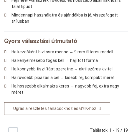
Fejméret-választék: rövidebb és hosszabb alkalmakhoz is
talál típust
Mindennapi használatra és ajándékba is jó, visszafogott
stílusban
Gyors választási útmutató
Ha kezdőként biztosra menne → 9 mm filteres modell
Ha kényelmesebb fogás kell → hajlított forma
Ha könnyebb tisztítást szeretne → akril száras kivitel
Ha rövidebb pipázás a cél → kisebb fej, kompakt méret
Ha hosszabb alkalmakra keres → nagyobb fej, extra nagy
méret
Ugrás a részletes tanácsokhoz és GYIK-hoz
Találatok: 1 - 19 / 19
+/-