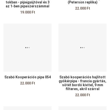
tokban - pipagyújtóval és 3
(Peterson replika)
az 1-ben pipaszerszámmal
22.000 Ft
19.000 Ft
Kedvencekhez adom
K
Összehasonlítom
Ö
Gyors nézet
G
Szabó Kooperációs pipa 054
Szabó kooperációs hajlított
gyökérpipa - francia gyártás,
22.000 Ft
sötét bordó kivitel, 9 mm
filteres, akril szárral
22.000 Ft