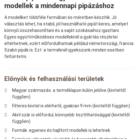
modellek a mindennapi pipázáshoz
A modellket többféle formában és méretben készítik. Jó
választás lehet, ha stabil, jól használható pipát keres, amelyet
könnyű összehasonlítani és a saját szokásaihoz igazítani.
Egyes együttműködéses modelleknél a gyártás részletei
eltérhetnek, ezért előfordulhatnak például németországi, francia
Szabó pipák is. Ezt a terméknél igyekszünk minden esetben
feltüntetni.
Előnyök és felhasználási területek
Magyar származás: a terméklapon külön jelölve (kiviteltől
függően)
Filteres kivitel is elérhető, gyakran 9 mm (kiviteltől függően)
Akril szár is előfordul, könnyebb tisztíthatósággal (kiviteltől
függően)
Formák: egyenes és hajlított modellek is lehetnek