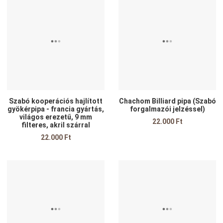
Kedvencekhez adom
K
Összehasonlítom
Ö
Gyors nézet
G
Szabó kooperációs hajlított
Chachom Billiard pipa (Szabó
gyökérpipa - francia gyártás,
forgalmazói jelzéssel)
világos erezetű, 9 mm
22.000 Ft
filteres, akril szárral
22.000 Ft
Kedvencekhez adom
K
Összehasonlítom
Ö
Gyors nézet
G