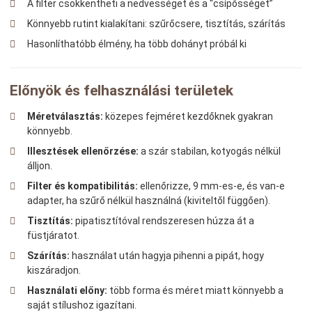
A filter csökkentheti a nedvességet és a “csípősséget”
Könnyebb rutint kialakítani: szűrőcsere, tisztítás, szárítás
Hasonlíthatóbb élmény, ha több dohányt próbál ki
Előnyök és felhasználási területek
Méretválasztás:
közepes fejméret kezdőknek gyakran
könnyebb.
Illesztések ellenőrzése:
a szár stabilan, kotyogás nélkül
álljon.
Filter és kompatibilitás:
ellenőrizze, 9 mm-es-e, és van-e
adapter, ha szűrő nélkül használná (kiviteltől függően).
Tisztítás:
pipatisztítóval rendszeresen húzza át a
füstjáratot.
Szárítás:
használat után hagyja pihenni a pipát, hogy
kiszáradjon.
Használati előny:
több forma és méret miatt könnyebb a
saját stílushoz igazítani.