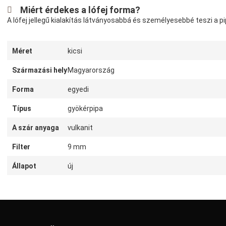
Miért érdekes a lófej forma?
A lófej jellegű kialakítás látványosabbá és személyesebbé teszi a
Méret
kicsi
Származási hely
Magyarország
Forma
egyedi
Típus
gyökérpipa
A szár anyaga
vulkanit
Filter
9 mm
Állapot
új