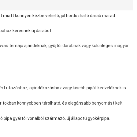
t miatt könnyen kézbe vehető, jól hordozható darab marad.
ipához keresnek új darabot.
k lovas témájú ajándéknak, gyűjtői darabnak vagy különleges magyar
rt utazáshoz, ajándékozáshoz vagy kisebb pipát kedvelőknek is
őr tokban könnyebben tárolható, és elegánsabb benyomást kelt
 pipa gyártói vonalból származó, új állapotú gyökérpipa.