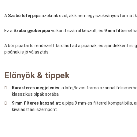
A
Szabó lófej pipa
azoknak szól, akik nem egy szokványos formát ke
Ez a
Szabó gyökérpipa
vulkanit szárral készült, és
9 mm filterrel
ha
A bőr pipatartó rendezett tárolást ad a pipának, és ajándékként is 
pipának is jó választás.
Előnyök & tippek
Karakteres megjelenés:
a lófej/lovas forma azonnal felismerhe
klasszikus pipák sorába.
9 mm filteres használat:
a pipa 9 mm-es filterrel kompatibilis, 
kiválasztási szempont.