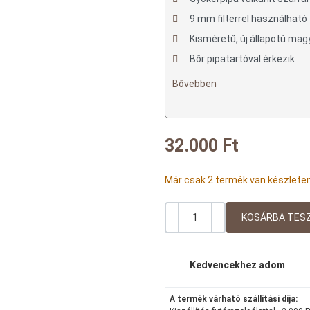
9 mm filterrel használható
Kisméretű, új állapotú mag
Bőr pipatartóval érkezik
Bővebben
32.000 Ft
Már csak 2 termék van készlete
-
+
Mennyiség
Kedvencekhez adom
A termék várható szállítási díja: