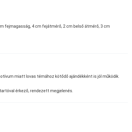
cm fejmagasság, 4 cm fejátmérő, 2 cm belső átmérő, 3 cm
motívum miatt lovas témához kötődő ajándékként is jól működik.
r tartóval érkező, rendezett megjelenés.