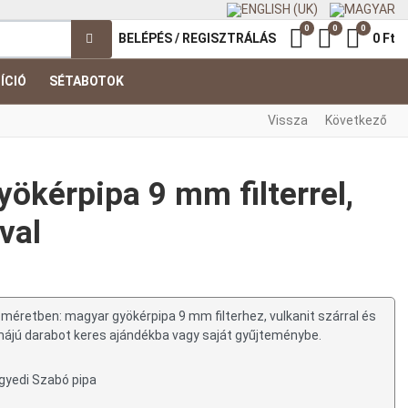
0
0
0
Kedvenc termék
Összehasonl
Kosár
BELÉPÉS / REGISZTRÁLÁS
0 Ft
ÍCIÓ
SÉTABOTOK
Vissza
Következő
yökérpipa 9 mm filterrel,
val
s méretben: magyar gyökérpipa 9 mm filterhez, vulkanit szárral és
rmájú darabot keres ajándékba vagy saját gyűjteménybe.
gyedi Szabó pipa