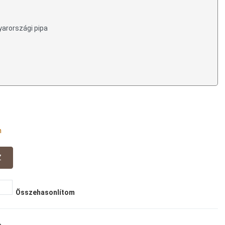
yarországi pipa
n
Összehasonlítom