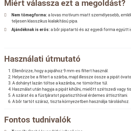
Miért válassza ezt a megoldást?
Nem tömegforma:
a lovas motívum miatt személyesebb, emlé
teljesen klasszikus kialakítású pipa.
Ajándéknak is erős:
a bőr pipatartó és az egyedi forma együt
Használati útmutató
Ellenőrizze, hogy a pipához 9 mm-es filtert használ.
Helyezze be a filtert a szárba, majd illessze össze a pipát óva
A dohányt lazán töltse a kazánba, ne tömörítse túl.
Használat után hagyja a pipát kihűlni, mielőtt szétszedi vagy tis
A szárat és a füstjáratot pipatisztítóval érdemes áttisztítani.
A bőr tartót száraz, tiszta környezetben használja tároláshoz.
Fontos tudnivalók