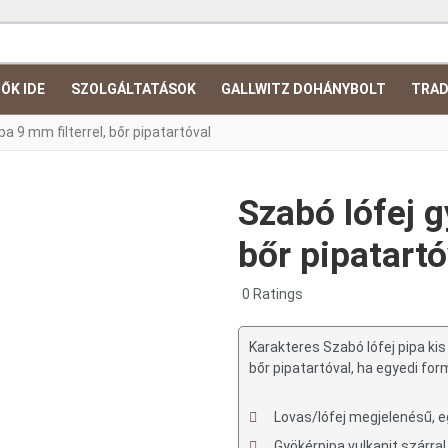
ŐK IDE
SZOLGÁLTATÁSOK
GALLWITZ DOHÁNYBOLT
TRAD
a 9 mm filterrel, bőr pipatartóval
Szabó lófej g
bőr pipatartó
0 Ratings
Karakteres Szabó lófej pipa ki
bőr pipatartóval, ha egyedi fo
Lovas/lófej megjelenésű, e
Gyökérpipa vulkanit szárral