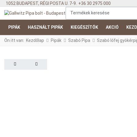
1052 BUDAPEST, RÉGI POSTA U. 7-9.
+36 30 2975 000
Termékek keresése
PIPÁK
HASZNÁLT PIPÁK
KIEGÉSZÍTŐK
AKCIÓ
KEZD
Ön itt van:
Kezdőlap
Pipák
Szabó Pipa
Szabó lófej gyökérpip
PREV
NEXT