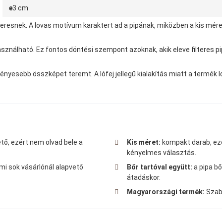
e
3 cm
resnek. A lovas motívum karaktert ad a pipának, miközben a kis mére
sználható. Ez fontos döntési szempont azoknak, akik eleve filteres p
igényesebb összképet teremt. A lófej jellegű kialakítás miatt a termé
tő, ezért nem olvad bele a
Kis méret:
kompakt darab, ezé
kényelmes választás.
ami sok vásárlónál alapvető
Bőr tartóval együtt:
a pipa b
átadáskor.
Magyarországi termék:
Szabó