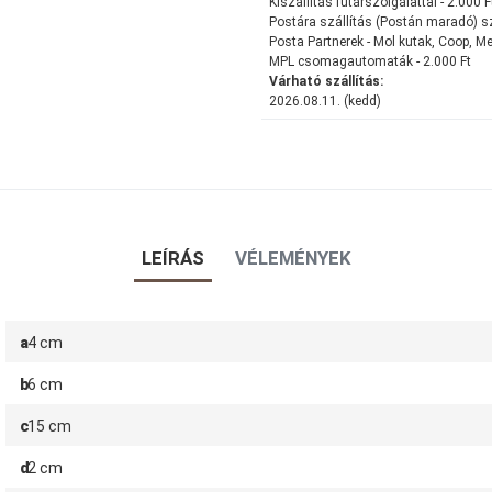
Kiszállítás futárszolgálattal - 2.000 F
Postára szállítás (Postán maradó) szá
Posta Partnerek - Mol kutak, Coop, Me
MPL csomagautomaták - 2.000 Ft
Várható szállítás:
2026.08.11. (kedd)
LEÍRÁS
VÉLEMÉNYEK
a
4 cm
b
6 cm
c
15 cm
d
2 cm