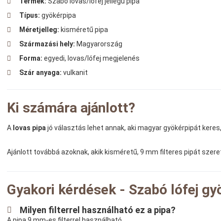
Termék:
Szabó lovas/lófej jellegű pipa
Típus:
gyökérpipa
Méretjelleg:
kisméretű pipa
Származási hely:
Magyarország
Forma:
egyedi, lovas/lófej megjelenés
Szár anyaga:
vulkanit
Ki számára ajánlott?
A
lovas pipa
jó választás lehet annak, aki magyar gyökérpipát kere
Ajánlott továbbá azoknak, akik kisméretű, 9 mm filteres pipát szeret
Gyakori kérdések - Szabó lófej gy
Milyen filterrel használható ez a pipa?
A pipa 9 mm-es filterrel használható.