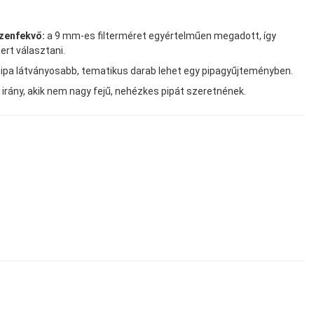
ézenfekvő:
a 9 mm-es filterméret egyértelműen megadott, így
ert választani.
 pipa látványosabb, tematikus darab lehet egy pipagyűjteményben.
 irány, akik nem nagy fejű, nehézkes pipát szeretnének.