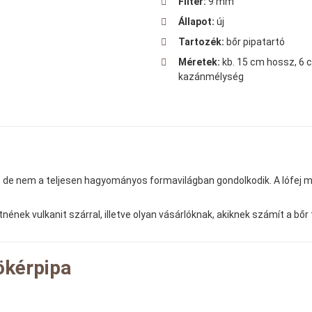
Filter:
9 mm
Állapot:
új
Tartozék:
bőr pipatartó
Méretek:
kb. 15 cm hossz, 6 
kazánmélység
s, de nem a teljesen hagyományos formavilágban gondolkodik. A lófej 
nének vulkanit szárral, illetve olyan vásárlóknak, akiknek számít a bő
ökérpipa