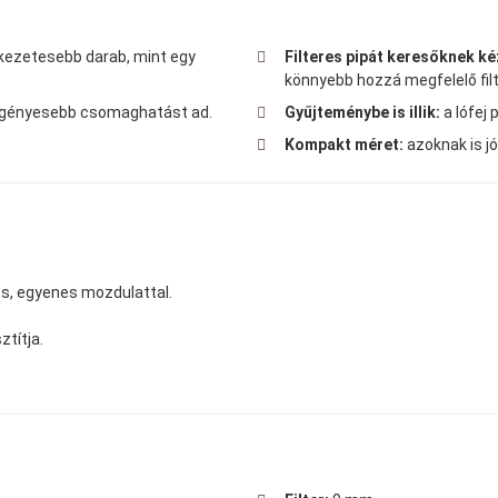
kezetesebb darab, mint egy
Filteres pipát keresőknek k
könnyebb hozzá megfelelő filt
t igényesebb csomaghatást ad.
Gyűjteménybe is illik:
a lófej
Kompakt méret:
azoknak is jó
tos, egyenes mozdulattal.
ztítja.