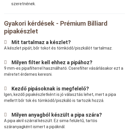
szeretnének.
Gyakori kérdések - Prémium Billiard
pipakészlet
Mit tartalmaz a készlet?
A készlet pipát, bőr tokot és tömködő/piszkálót tartalmaz.
Milyen filter kell ehhez a pipához?
9 mm-es pipafilterrel használható. Cserefilter vásárlásakor ezt a
méretet érdemes keresni.
Kezdő pipásoknak is megfelelő?
Igen, kezdő pipakészletként is jó választás lehet, mert a pipa
mellett bőr tok és tömködő/piszkáló is tartozik hozzá.
Milyen anyagból készült a pipa szára?
A pipa akril szárral készült. Ez sima felületű, tartós
száranyagként ismert a pipáknál.