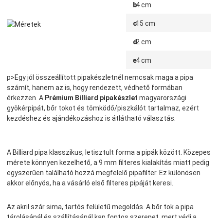
b
4 cm
c
15 cm
d
2 cm
e
4 cm
p>Egy jól összeállított pipakészletnél nemcsak maga a pipa
számít, hanem az is, hogy rendezett, védhető formában
érkezzen. A
Prémium Billiard pipakészlet
magyarországi
gyökérpipát, bőr tokot és tömködő/piszkálót tartalmaz, ezért
kezdéshez és ajándékozáshoz is átlátható választás.
A Billiard pipa klasszikus, letisztult forma a pipák között. Közepes
mérete könnyen kezelhető, a 9 mm filteres kialakítás miatt pedig
egyszerűen található hozzá megfelelő pipafilter. Ez különösen
akkor előnyös, ha a vásárló első filteres pipáját keresi.
Az akril szár sima, tartós felületű megoldás. A bőr tok a pipa
tárolásánál és szállításánál kap fontos szerepet, mert védi a