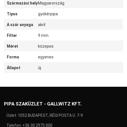
Származási hely
Magyarország
Típus
gyökérpipa
A szár anyaga
akril
Filter
9 mm
Méret
közepes
Forma
egyenes
Állapot
új
PIPA SZAKÜZLET - GALLWITZ KFT.
Üzlet: 1052 BUDAPEST, RÉGI POSTA U. 7-9.
Telefon:
+36 30 2975 000