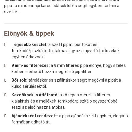
pipát a mindennapi karcolódásoktól és segít egyben tartani a
szettet.
Előnyök & tippek
Teljesebb készlet:
a szett pipát, bőr tokot és
tömködő/piszkálót tartalmaz, így az alapvető tartozékok
egyben érkeznek.
9 mm-es filterezés:
a 9 mm filteres pipa előnye, hogy széles
körben elérhető hozzá megfelelő pipafilter.
Bőr tok:
tároláskor és szállításkor segít megóvni a pipát a
külső sérülésektől.
Kezdőknek is átlátható:
a közepes méret, a filteres
kialakítás és a mellékelt tömködő/piszkáló egyszerűbbé
teszi az első használatokat.
Ajándékként rendezett:
a pipa ajándékszett egyben, elegáns
formában adható át.