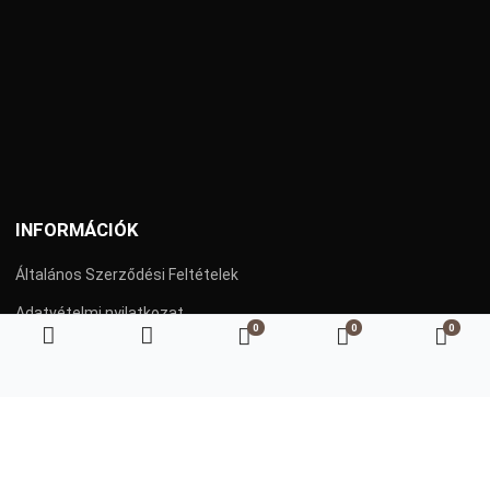
INFORMÁCIÓK
Általános Szerződési Feltételek
Adatvételmi nyilatkozat
0
0
0
Kedvenc termékeim
Összehasonlítás
Kosá
Szállítás