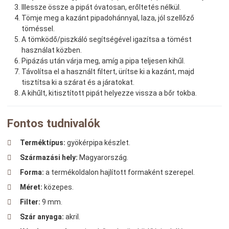
Illessze össze a pipát óvatosan, erőltetés nélkül.
Tömje meg a kazánt pipadohánnyal, laza, jól szellőző
töméssel.
A tömködő/piszkáló segítségével igazítsa a tömést
használat közben.
Pipázás után várja meg, amíg a pipa teljesen kihűl.
Távolítsa el a használt filtert, ürítse ki a kazánt, majd
tisztítsa ki a szárat és a járatokat.
A kihűlt, kitisztított pipát helyezze vissza a bőr tokba.
Fontos tudnivalók
Terméktípus:
gyökérpipa készlet.
Származási hely:
Magyarország.
Forma:
a termékoldalon hajlított formaként szerepel.
Méret:
közepes.
Filter:
9 mm.
Szár anyaga:
akril.