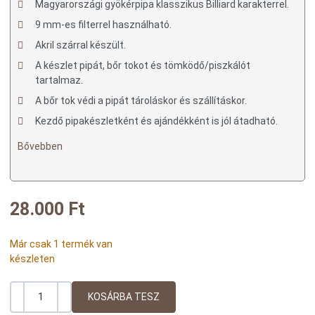
Magyarországi gyökérpipa klasszikus Billiard karakterrel.
9 mm-es filterrel használható.
Akril szárral készült.
A készlet pipát, bőr tokot és tömködő/piszkálót
tartalmaz.
A bőr tok védi a pipát tároláskor és szállításkor.
Kezdő pipakészletként és ajándékként is jól átadható.
Bővebben
28.000 Ft
Már csak 1 termék van
készleten
-
+
Mennyiség