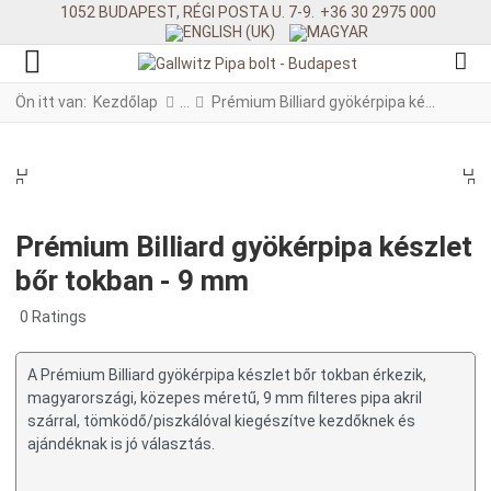
1052 BUDAPEST, RÉGI POSTA U. 7-9.
+36 30 2975 000
Ön itt van:
Kezdőlap
Prémium Billiard gyökérpipa készlet bőr tokban - 9 mm
PREV
N
PREV
NE
Prémium Billiard gyökérpipa készlet
bőr tokban - 9 mm
0 Ratings
A Prémium Billiard gyökérpipa készlet bőr tokban érkezik,
magyarországi, közepes méretű, 9 mm filteres pipa akril
szárral, tömködő/piszkálóval kiegészítve kezdőknek és
ajándéknak is jó választás.