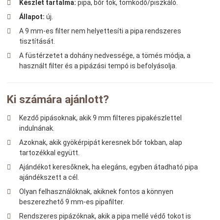
Készlet tartalma:
pipa, bőr tok, tömködő/piszkáló.
Állapot:
új.
A 9 mm-es filter nem helyettesíti a pipa rendszeres
tisztítását.
A füstérzetet a dohány nedvessége, a tömés módja, a
használt filter és a pipázási tempó is befolyásolja.
Ki számára ajánlott?
Kezdő pipásoknak, akik 9 mm filteres pipakészlettel
indulnának.
Azoknak, akik gyökérpipát keresnek bőr tokban, alap
tartozékkal együtt.
Ajándékot keresőknek, ha elegáns, egyben átadható pipa
ajándékszett a cél.
Olyan felhasználóknak, akiknek fontos a könnyen
beszerezhető 9 mm-es pipafilter.
Rendszeres pipázóknak, akik a pipa mellé védő tokot is