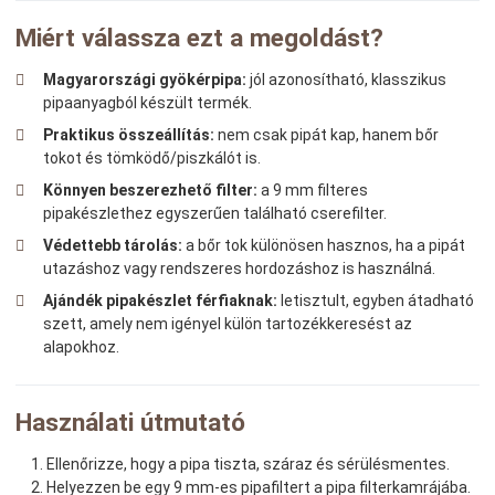
Miért válassza ezt a megoldást?
Magyarországi gyökérpipa:
jól azonosítható, klasszikus
pipaanyagból készült termék.
Praktikus összeállítás:
nem csak pipát kap, hanem bőr
tokot és tömködő/piszkálót is.
Könnyen beszerezhető filter:
a 9 mm filteres
pipakészlethez egyszerűen található cserefilter.
Védettebb tárolás:
a bőr tok különösen hasznos, ha a pipát
utazáshoz vagy rendszeres hordozáshoz is használná.
Ajándék pipakészlet férfiaknak:
letisztult, egyben átadható
szett, amely nem igényel külön tartozékkeresést az
alapokhoz.
Használati útmutató
Ellenőrizze, hogy a pipa tiszta, száraz és sérülésmentes.
Helyezzen be egy 9 mm-es pipafiltert a pipa filterkamrájába.