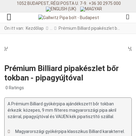
1052 BUDAPEST, RÉGI POSTA U. 7-9.
+36 30 2975 000
Ön itt van:
Kezdőlap
Prémium Billiard pipakészlet bőr tokban - pipagyújtóval
PREV
N
PREV
NE
Prémium Billiard pipakészlet bőr
tokban - pipagyújtóval
0 Ratings
A Prémium Billiard gyökérpipa ajándékszett bőr tokban
érkezik: közepes, 9 mm filteres magyarországi pipa akril
szárral, pipagyújtóval és VAUEN kék pipatisztító szállal.
Magyarországi gyökérpipa klasszikus Billiard karakterrel.