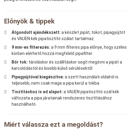
Előnyök & tippek
Átgondolt ajándékszett:
a készlet pipát, tokot, pipagyújtót
és VAUEN kék pipatisztító szálat tartalmaz.
9 mm-es filterezés:
a 9 mm filteres pipa előnye, hogy széles
körben elérhető hozzá megfelelő pipafilter.
Bőr tok:
tároláskor és szállításkor segít megóvni a pipát a
karcolódástól és kisebb külső sérülésektől.
Pipagyújtóval kiegészítve:
a szett használati oldalról is
teljesebb, nem csak maga a pipa kerül a tokba.
Tisztításhoz is ad alapot:
a VAUEN pipatisztító szál kék
változata a pipa járatainak rendszeres tisztításához
használható.
Miért válassza ezt a megoldást?