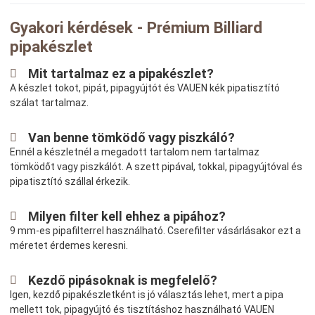
Gyakori kérdések - Prémium Billiard
pipakészlet
Mit tartalmaz ez a pipakészlet?
A készlet tokot, pipát, pipagyújtót és VAUEN kék pipatisztító
szálat tartalmaz.
Van benne tömködő vagy piszkáló?
Ennél a készletnél a megadott tartalom nem tartalmaz
tömködőt vagy piszkálót. A szett pipával, tokkal, pipagyújtóval és
pipatisztító szállal érkezik.
Milyen filter kell ehhez a pipához?
9 mm-es pipafilterrel használható. Cserefilter vásárlásakor ezt a
méretet érdemes keresni.
Kezdő pipásoknak is megfelelő?
Igen, kezdő pipakészletként is jó választás lehet, mert a pipa
mellett tok, pipagyújtó és tisztításhoz használható VAUEN