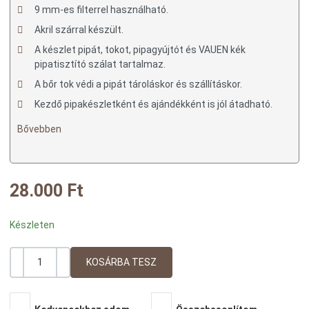
9 mm-es filterrel használható.
Akril szárral készült.
A készlet pipát, tokot, pipagyújtót és VAUEN kék
pipatisztító szálat tartalmaz.
A bőr tok védi a pipát tároláskor és szállításkor.
Kezdő pipakészletként és ajándékként is jól átadható.
Bővebben
28.000 Ft
Készleten
-
+
Mennyiség