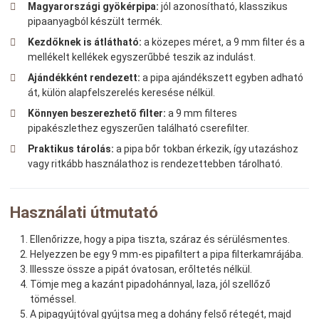
Magyarországi gyökérpipa:
jól azonosítható, klasszikus
pipaanyagból készült termék.
Kezdőknek is átlátható:
a közepes méret, a 9 mm filter és a
mellékelt kellékek egyszerűbbé teszik az indulást.
Ajándékként rendezett:
a pipa ajándékszett egyben adható
át, külön alapfelszerelés keresése nélkül.
Könnyen beszerezhető filter:
a 9 mm filteres
pipakészlethez egyszerűen található cserefilter.
Praktikus tárolás:
a pipa bőr tokban érkezik, így utazáshoz
vagy ritkább használathoz is rendezettebben tárolható.
Használati útmutató
Ellenőrizze, hogy a pipa tiszta, száraz és sérülésmentes.
Helyezzen be egy 9 mm-es pipafiltert a pipa filterkamrájába.
Illessze össze a pipát óvatosan, erőltetés nélkül.
Tömje meg a kazánt pipadohánnyal, laza, jól szellőző
töméssel.
A pipagyújtóval gyújtsa meg a dohány felső rétegét, majd