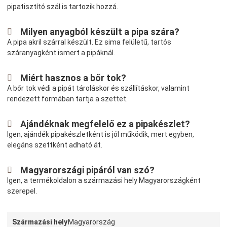
pipatisztító szál is tartozik hozzá.
Milyen anyagból készült a pipa szára?
A pipa akril szárral készült. Ez sima felületű, tartós
száranyagként ismert a pipáknál.
Miért hasznos a bőr tok?
A bőr tok védi a pipát tároláskor és szállításkor, valamint
rendezett formában tartja a szettet.
Ajándéknak megfelelő ez a pipakészlet?
Igen, ajándék pipakészletként is jól működik, mert egyben,
elegáns szettként adható át.
Magyarországi pipáról van szó?
Igen, a termékoldalon a származási hely Magyarországként
szerepel.
Származási hely
Magyarország