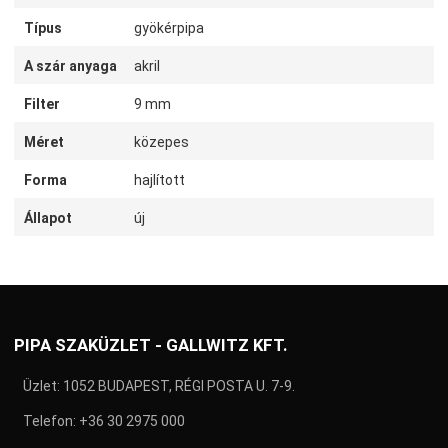
Típus
gyökérpipa
A szár anyaga
akril
Filter
9 mm
Méret
közepes
Forma
hajlított
Állapot
új
PIPA SZAKÜZLET - GALLWITZ KFT.
Üzlet: 1052 BUDAPEST, RÉGI POSTA U. 7-9.
Telefon:
+36 30 2975 000