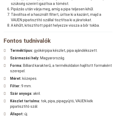
szükség szerint igazítsa a tömést.
Pipázás után várja meg, amíg a pipa teljesen kihűl.
Távolítsa el a használt filtert, ürítse ki a kazánt, majd a
VAUEN pipatisztító szállal tisztítsa ki a járatokat.
A kihűlt, kitisztított pipát helyezze vissza a bőr tokba.
Fontos tudnivalók
Terméktípus:
gyökérpipa készlet, pipa ajándékszett.
Származási hely:
Magyarország.
Forma:
Billiard karakterű, a termékoldalon hajlított formaként
szerepel.
Méret:
közepes.
Filter:
9 mm.
Szár anyaga:
akril.
Készlet tartalma:
tok, pipa, pipagyújtó, VAUEN kék
pipatisztító szál.
Állapot:
új.