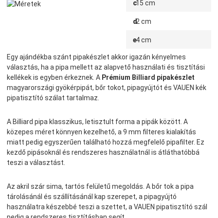
c
15 cm
d
2 cm
e
4 cm
Egy ajándékba szánt pipakészlet akkor igazán kényelmes
választás, ha a pipa mellett az alapvető használati és tisztítási
kellékek is egyben érkeznek. A
Prémium Billiard pipakészlet
magyarországi gyökérpipát, bőr tokot, pipagyújtót és VAUEN kék
pipatisztító szálat tartalmaz.
A Billiard pipa klasszikus, letisztult forma a pipák között. A
közepes méret könnyen kezelhető, a 9 mm filteres kialakítás
miatt pedig egyszerűen található hozzá megfelelő pipafilter. Ez
kezdő pipásoknál és rendszeres használatnál is átláthatóbbá
teszi a választást.
Az akril szár sima, tartós felületű megoldás. A bőr tok a pipa
tárolásánál és szállításánál kap szerepet, a pipagyújtó
használatra készebbé teszi a szettet, a VAUEN pipatisztító szál
pedig a rendszeres tisztításban segít.