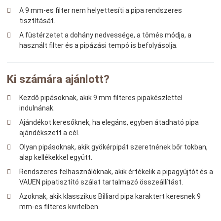
A 9 mm-es filter nem helyettesíti a pipa rendszeres
tisztítását.
A füstérzetet a dohány nedvessége, a tömés módja, a
használt filter és a pipázási tempó is befolyásolja.
Ki számára ajánlott?
Kezdő pipásoknak, akik 9 mm filteres pipakészlettel
indulnának.
Ajándékot keresőknek, ha elegáns, egyben átadható pipa
ajándékszett a cél.
Olyan pipásoknak, akik gyökérpipát szeretnének bőr tokban,
alap kellékekkel együtt.
Rendszeres felhasználóknak, akik értékelik a pipagyújtót és a
VAUEN pipatisztító szálat tartalmazó összeállítást.
Azoknak, akik klasszikus Billiard pipa karaktert keresnek 9
mm-es filteres kivitelben.