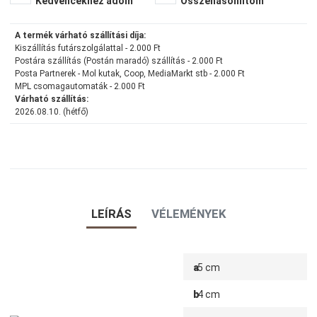
Kedvencekhez adom
Összehasonlítom
A termék várható szállítási díja:
Kiszállítás futárszolgálattal - 2.000 Ft
Postára szállítás (Postán maradó) szállítás - 2.000 Ft
Posta Partnerek - Mol kutak, Coop, MediaMarkt stb - 2.000 Ft
MPL csomagautomaták - 2.000 Ft
Várható szállítás:
2026.08.10. (hétfő)
LEÍRÁS
VÉLEMÉNYEK
a
5 cm
b
4 cm