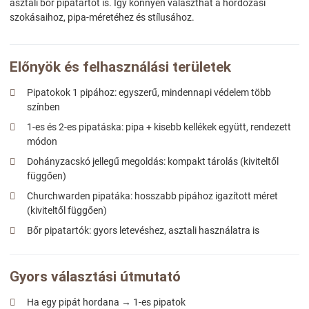
asztali bőr pipatartót is. Így könnyen választhat a hordozási
szokásaihoz, pipa-méretéhez és stílusához.
Előnyök és felhasználási területek
Pipatokok 1 pipához: egyszerű, mindennapi védelem több
színben
1-es és 2-es pipatáska: pipa + kisebb kellékek együtt, rendezett
módon
Dohányzacskó jellegű megoldás: kompakt tárolás (kiviteltől
függően)
Churchwarden pipatáka: hosszabb pipához igazított méret
(kiviteltől függően)
Bőr pipatartók: gyors letevéshez, asztali használatra is
Gyors választási útmutató
Ha egy pipát hordana → 1-es pipatok