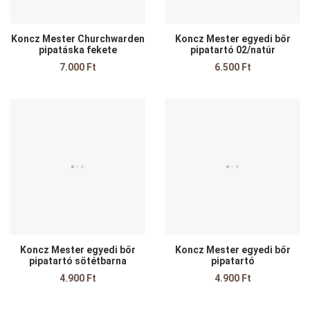
Koncz Mester Churchwarden
Koncz Mester egyedi bőr
pipatáska fekete
pipatartó 02/natúr
7.000 Ft
6.500 Ft
Kedvencekhez adom
K
Összehasonlítom
Ö
Gyors nézet
G
Koncz Mester egyedi bőr
Koncz Mester egyedi bőr
pipatartó sötétbarna
pipatartó
4.900 Ft
4.900 Ft