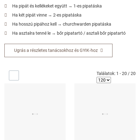
Ha pipát és kellékeket együtt → 1-es pipatáska
Ha két pipát vinne → 2-es pipatáska
Ha hosszú pipához kell → churchwarden pipatáska
Ha asztalra tenné le → bőr pipatartó / asztali bőr pipatartó
Ugrás a részletes tanácsokhoz és GYIK-hoz
Találatok: 1 - 20 / 20
-/+
Kedvencekhez adom
K
Összehasonlítom
Ö
Gyors nézet
G