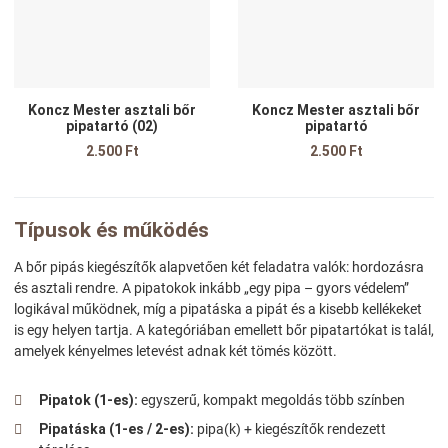
Gyors nézet
G
Koncz Mester asztali bőr
Koncz Mester asztali bőr
pipatartó (02)
pipatartó
2.500 Ft
2.500 Ft
Típusok és működés
A bőr pipás kiegészítők alapvetően két feladatra valók: hordozásra
és asztali rendre. A pipatokok inkább „egy pipa – gyors védelem”
logikával működnek, míg a pipatáska a pipát és a kisebb kellékeket
is egy helyen tartja. A kategóriában emellett bőr pipatartókat is talál,
amelyek kényelmes letevést adnak két tömés között.
Pipatok (1-es):
egyszerű, kompakt megoldás több színben
Pipatáska (1-es / 2-es):
pipa(k) + kiegészítők rendezett