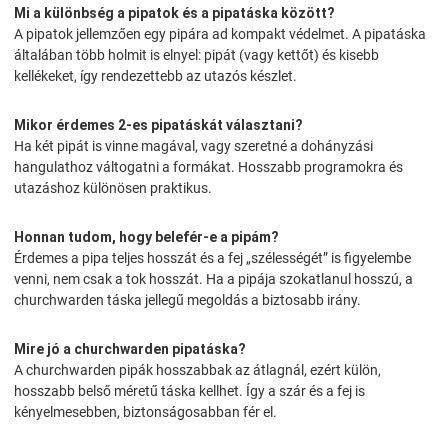
Mi a különbség a pipatok és a pipatáska között?
A pipatok jellemzően egy pipára ad kompakt védelmet. A pipatáska
általában több holmit is elnyel: pipát (vagy kettőt) és kisebb
kellékeket, így rendezettebb az utazós készlet.
Mikor érdemes 2-es pipatáskát választani?
Ha két pipát is vinne magával, vagy szeretné a dohányzási
hangulathoz váltogatni a formákat. Hosszabb programokra és
utazáshoz különösen praktikus.
Honnan tudom, hogy belefér-e a pipám?
Érdemes a pipa teljes hosszát és a fej „szélességét” is figyelembe
venni, nem csak a tok hosszát. Ha a pipája szokatlanul hosszú, a
churchwarden táska jellegű megoldás a biztosabb irány.
Mire jó a churchwarden pipatáska?
A churchwarden pipák hosszabbak az átlagnál, ezért külön,
hosszabb belső méretű táska kellhet. Így a szár és a fej is
kényelmesebben, biztonságosabban fér el.