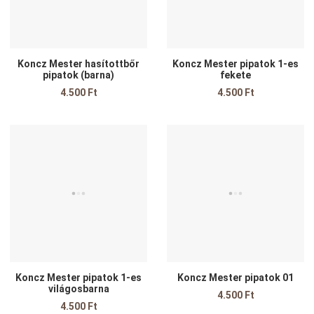
Koncz Mester hasítottbőr
Koncz Mester pipatok 1-es
pipatok (barna)
fekete
4.500 Ft
4.500 Ft
Kedvencekhez adom
K
Összehasonlítom
Ö
Gyors nézet
G
Koncz Mester pipatok 1-es
Koncz Mester pipatok 01
világosbarna
4.500 Ft
4.500 Ft