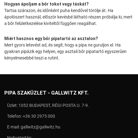
Hogyan ápoljam a bőr tokot vagy táskát?
Tartsa szárazon, és időnként puha kendővel törölje át. Ha
ápolószert használ, először kevésbé látható részen próbálja ki, mert
a bőr felületkezelése kiviteltől függően reagálhat.
Miért hasznos egy bőr pipatartó az asztalon?
Mert gyors letevést ad, és segít, hogy a pipa ne guruljon el. Ha
gyakran pipázik egy helyen, egy asztali bőr pipatartó egyszerűen
kényelmesebbé teszi a rutint.
PIPA SZAKÜZLET - GALLWITZ KFT.
Üzlet: 1052 BUDAPEST, RÉGI POSTA U. 7-9.
Telefon:
+36 30 2975 000
E-mail:
gallwitz@gallwitz.hu
Nyitvatartás: