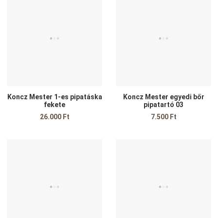
Összehasonlítom
Ö
Gyors nézet
G
Koncz Mester 1-es pipatáska
Koncz Mester egyedi bőr
fekete
pipatartó 03
26.000 Ft
7.500 Ft
Kedvencekhez adom
K
Összehasonlítom
Ö
Gyors nézet
G