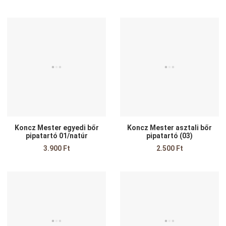
Kedvencekhez adom
K
Összehasonlítom
Ö
Gyors nézet
G
Koncz Mester egyedi bőr
Koncz Mester asztali bőr
pipatartó 01/natúr
pipatartó (03)
3.900 Ft
2.500 Ft
Kedvencekhez adom
K
Összehasonlítom
Ö