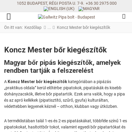
1052 BUDAPEST, RÉGI POSTA U. 7-9.
+36 30 2975 000
Ön itt van:
Kezdőlap
Koncz Mester bőr kiegészítők
Koncz Mester bőr kiegészítők
Magyar bőr pipás kiegészítők, amelyek
rendben tartják a felszerelést
A
Koncz Mester bőr kiegészítők
kategóriában a pipázás
„praktikus oldala” kerül előtérbe: pipatokok, pipatáskák és kisebb
dohányzacskók, illetve bőr pipatartók. Ezek arra valók, hogy a pipa
és az apró kellékek (pipatisztító, szűrő, gyufa) kulturáltan,
védettebben legyenek kéznél – otthon, klubban vagy útközben.
A terméklistában talál 1-es és 2-es pipatáskákat, többféle színű 1-es
pipatokokat, hasítottbőr tokot, valamint egyedi bőr pipatartókat és