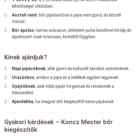
lehetőséget útközben.
Asztali rend:
bőr pipatartóval a pipa nem gurul, és kéznél
marad.
Bőr ápolás:
tartsa szárazon, időnként puha kendővel törölje át;
ápolószert csak óvatosan, kiviteltől függően.
Kinek ajánljuk?
Napi pipázóknak
, akik gyors és kulturált tárolást szeretnének.
Utazáshoz
, amikor a pipa és a kellékek egyben legyenek.
Gyűjtőknek
, akik több pipát forgatnak és rendeznék a
felszerelést.
Ajándékba
, ha magyar bőr kiegészítőt keres pipásnak.
Gyakori kérdések – Koncz Mester bőr
kiegészítők