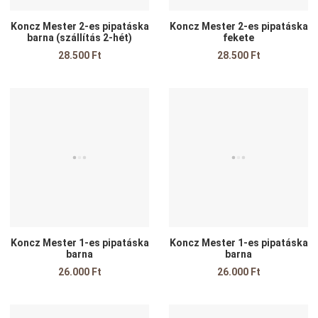
Koncz Mester 2-es pipatáska
Koncz Mester 2-es pipatáska
barna (szállítás 2-hét)
fekete
28.500 Ft
28.500 Ft
Kedvencekhez adom
K
Összehasonlítom
Ö
Gyors nézet
G
Koncz Mester 1-es pipatáska
Koncz Mester 1-es pipatáska
barna
barna
26.000 Ft
26.000 Ft
Kedvencekhez adom
K