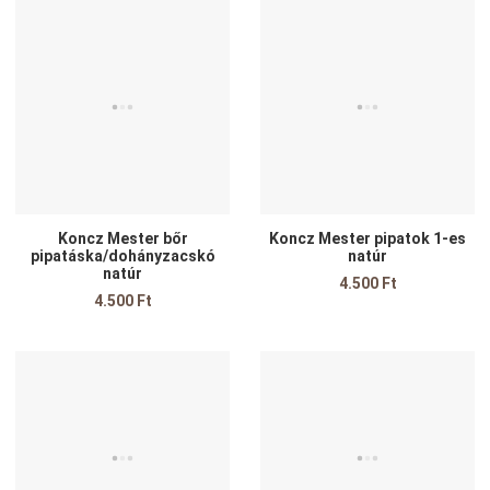
Kedvencekhez adom
K
Összehasonlítom
Ö
Gyors nézet
G
Koncz Mester bőr
Koncz Mester pipatok 1-es
pipatáska/dohányzacskó
natúr
natúr
4.500 Ft
4.500 Ft
Kedvencekhez adom
K
Összehasonlítom
Ö
Gyors nézet
G